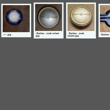
- Barkas - znak volant
- Barkas - znak
- = -.jpg
- Barkas
.jpg
volant.jpg