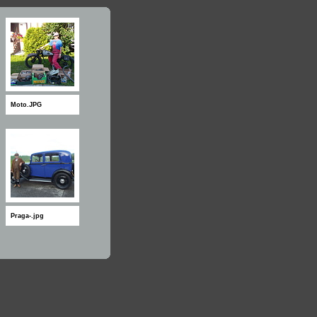
Moto.JPG
Praga-.jpg