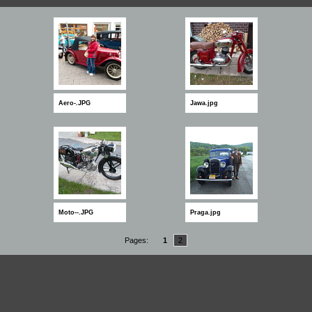
Aero-.JPG
Jawa.jpg
Moto--.JPG
Praga.jpg
Pages:
1
2